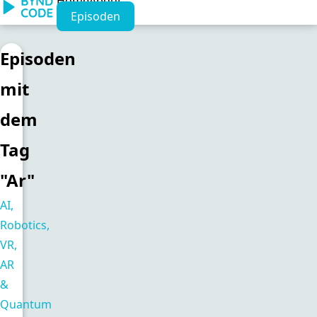
Home
About
Episoden
Episoden
mit
dem
Tag
"Ar"
AI,
Robotics,
VR,
AR
&
Quantum