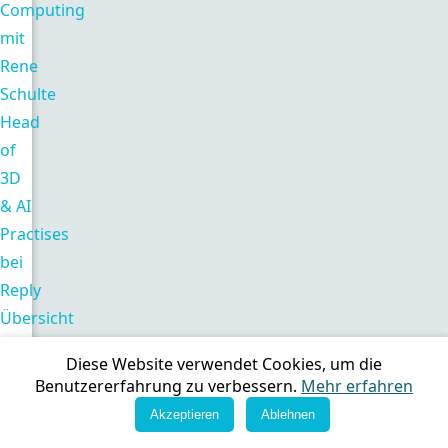
Computing
mit
Rene
Schulte
Head
of
3D
& AI
Practises
bei
Reply
Übersicht
aller
Diese Website verwendet Cookies, um die
Tags
Benutzererfahrung zu verbessern.
Mehr erfahren
Copyright © 2026. All rights reserved.
Impressum
|
Datenschutz
Akzeptieren
Ablehnen